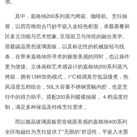
弛。
其中，嘉格纳200系列蒸汽烤箱、咖啡机、烹饪抽
屉，以四宫格组合巧妙平嵌入金棕色柜面，承载着餐厨
区多元功能与艺术想象, 呈现前卫与传统的融合美学。
搭载碳晶黑色玻璃面板，以及标志性的机械旋钮与线
条，在带来嘉格纳所寻求的极致美感的同时，也让操作
更为便捷。立体画框艺术感设计的嘉格纳200系列蒸汽
烤箱，拥有13种加热模式，1℃精调真空低温慢煮，热
风湿度五档组合，50L大容量不锈钢宽幅内腔，也是烹
饪中的得力助手。搭配200系列暖碟抽屉， 4 档温度控
制，满足多种保温及特殊烹饪需求 。
而以微晶玻璃面板营造镜面美感的嘉格纳400系列
全区电磁灶为烹饪提供了“无限的”舒适性，平嵌入水墨