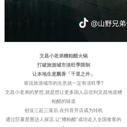
文昌小老弟糟粕醋火锅
打破旅游城市淡旺季限制
让本地生意飘香「千里之外」
谁说旅游城市的生意就一定有淡旺季?
文昌小老弟的梦想,就是想让更多国人品尝到文昌地道糟
粕醋的味道
创业三起三落后,在抖音开店成为转机
通过巨量星图达人探店,让“糟粕醋”成功走入全国食客的