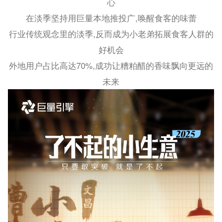
心
在淡季坚持用巨量本地推投广,唤醒食客的味蕾
行业传统观念里的淡季,反而成为小老弟拓展食客人群的
好机会
外地用户占比高达70%,成功让糟粕醋的香味飘向更远的
未来