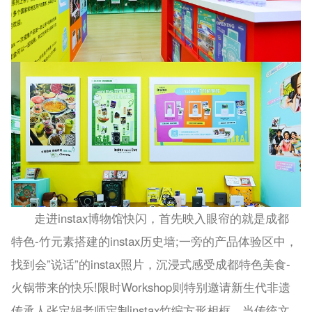
走进instax博物馆快闪，首先映入眼帘的就是成都
特色-竹元素搭建的instax历史墙;一旁的产品体验区中，
找到会”说话”的instax照片，沉浸式感受成都特色美食-
火锅带来的快乐!限时Workshop则特别邀请新生代非遗
传承人张定娟老师定制instax竹编方形相框，当传统文