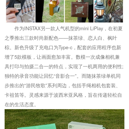
作为INSTAX另一款人气机型的mini LiPlay，在初夏
之季推出三款时尚新配色——抹茶绿、恋人白、枫叶
棕。新色升级了充电口为Type-c，配套的应用程序也新
增了5款模板，让画面愈加丰富。数模一次成像相机兼
具打印与拍摄二合一的特点，实现了一机两用的便利性;
独特的录音功能让回忆“音影合一”。而随抹茶绿单机同
步推出的“游民牧歌”系列周边，包括手绳相机包套装、
卡祖笛等。灵感来源于波西米亚风格，旨在传递轻松自
在的生活态度。