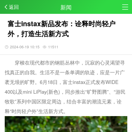
新闻
返回
富士instax新品发布：诠释时尚轻户
外，打造生活新方式
2024-06-19 10:15
11511
穿梭在现代都市的钢筋丛林中，沉寂的心灵渴望寻
找真正的自我。生活不是一条单调的轨迹，应是一片广
袤无垠的旷野。6月18日，富士instax正式发布WIDE
400以及mini LiPlay(新色)，同步推出“旷野图腾”、“游民
牧歌”系列中国区限定周边，结合丰富的潮流元素，诠
释“时尚轻户外”生活新方式。